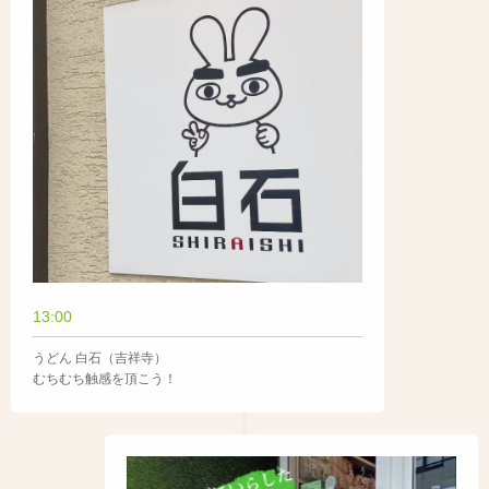
13:00
うどん 白石（吉祥寺）
むちむち触感を頂こう！