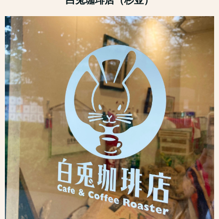
白兎珈琲店（杉並）