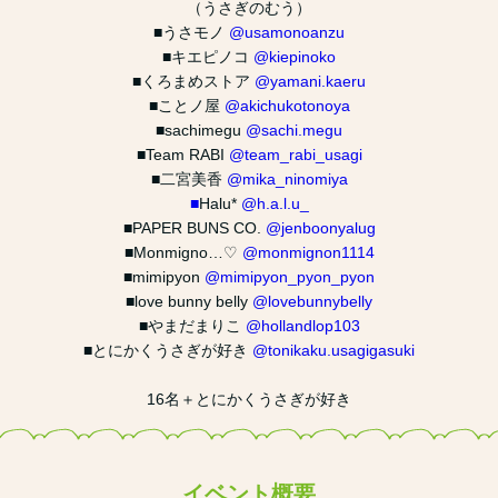
（うさぎのむう）
■うさモノ
@usamonoanzu
■キエピノコ
@kiepinoko
■くろまめストア
@yamani.kaeru
■ことノ屋
@akichukotonoya
■sachimegu
@sachi.megu
■Team RABI
@team_rabi_usagi
■二宮美香
@mika_ninomiya
■
Halu*
@h.a.l.u_
■PAPER BUNS CO.
@jenboonyalug
■Monmigno…♡
@monmignon1114
■mimipyon
@mimipyon_pyon_pyon
■love bunny belly
@lovebunnybelly
■やまだまりこ
@hollandlop103
■とにかくうさぎが好き
@tonikaku.usagigasuki
16名＋とにかくうさぎが好き
イベント概要