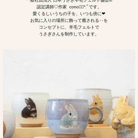
認定講師♡作家 cono❁⃘*.ﾟです。
愛くるしいうちの子を、いつも傍に❤︎
お気に入りの場所に飾って癒される‥を
コンセプトに、羊毛フェルトで
うさぎさんを制作しています。